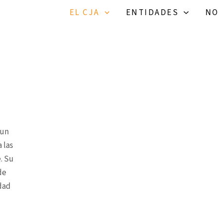
EL CJA
ENTIDADES
NO
 un
 las
. Su
de
dad