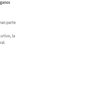
rganos
man parte
cutivo, la
ral.