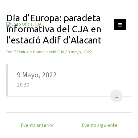
Ir
Navegación
Dia d’Europa: paradeta
MAIN
al
de
informativa del CJA en
MEN
contenido
entradas
l’estació Adif d’Alacant
Por
Tècnic de Comunicació CJA
/
3 mayo, 2022
9 Mayo, 2022
10:30
...
←
Events anterior
Events siguiente
→