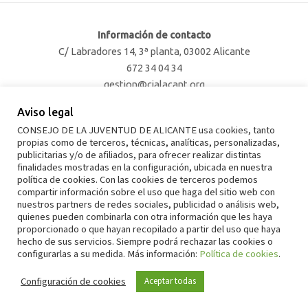
Información de contacto
C/ Labradores 14, 3ª planta, 03002 Alicante
672 34 04 34
gestion@cjalacant.org
Aviso legal
Facebook
Twitter
Instagram
TikTok
CONSEJO DE LA JUVENTUD DE ALICANTE usa cookies, tanto
propias como de terceros, técnicas, analíticas, personalizadas,
publicitarias y/o de afiliados, para ofrecer realizar distintas
finalidades mostradas en la configuración, ubicada en nuestra
política de cookies. Con las cookies de terceros podemos
Aviso legal
compartir información sobre el uso que haga del sitio web con
nuestros partners de redes sociales, publicidad o análisis web,
Política de privacidad
quienes pueden combinarla con otra información que les haya
proporcionado o que hayan recopilado a partir del uso que haya
Política de cookies
hecho de sus servicios. Siempre podrá rechazar las cookies o
configurarlas a su medida. Más información:
Política de cookies
.
Copyright © 2026 Consell de la Joventut d'Alacant
Configuración de cookies
Aceptar todas