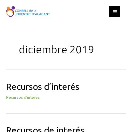
Ir
S
MAIN
al
e
MEN
contenido
a
r
c
diciembre 2019
h
Recursos d’interés
Recursos d'interés
Recursos de interés