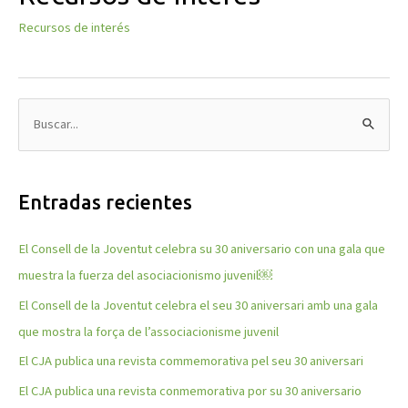
Recursos de interés
B
u
s
Entradas recientes
c
a
El Consell de la Joventut celebra su 30 aniversario con una gala que
r
muestra la fuerza del asociacionismo juvenil￼
p
El Consell de la Joventut celebra el seu 30 aniversari amb una gala
o
que mostra la força de l’associacionisme juvenil
r
El CJA publica una revista commemorativa pel seu 30 aniversari
:
El CJA publica una revista conmemorativa por su 30 aniversario