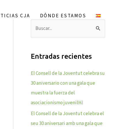
S
e
TICIAS CJA
DÓNDE ESTAMOS
a
B
r
u
c
s
h
Entradas recientes
c
a
El Consell de la Joventut celebra su
r
30 aniversario con una gala que
p
muestra la fuerza del
o
asociacionismo juvenil￼
r
El Consell de la Joventut celebra el
:
seu 30 aniversari amb una gala que