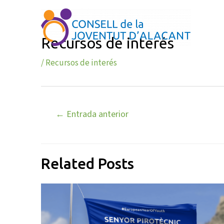
Ir
Navegación
al
de
contenido
entradas
Recursos de interés
/
Recursos de interés
←
Entrada anterior
Related Posts