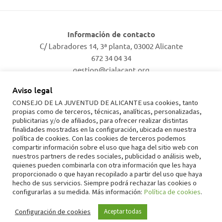
Información de contacto
C/ Labradores 14, 3ª planta, 03002 Alicante
672 34 04 34
gestion@cjalacant.org
Aviso legal
Facebook
Twitter
Instagram
TikTok
CONSEJO DE LA JUVENTUD DE ALICANTE usa cookies, tanto
propias como de terceros, técnicas, analíticas, personalizadas,
publicitarias y/o de afiliados, para ofrecer realizar distintas
finalidades mostradas en la configuración, ubicada en nuestra
política de cookies. Con las cookies de terceros podemos
Aviso legal
compartir información sobre el uso que haga del sitio web con
nuestros partners de redes sociales, publicidad o análisis web,
Política de privacidad
quienes pueden combinarla con otra información que les haya
proporcionado o que hayan recopilado a partir del uso que haya
Política de cookies
hecho de sus servicios. Siempre podrá rechazar las cookies o
configurarlas a su medida. Más información:
Política de cookies
.
Copyright © 2026 Consell de la Joventut d'Alacant
Configuración de cookies
Aceptar todas