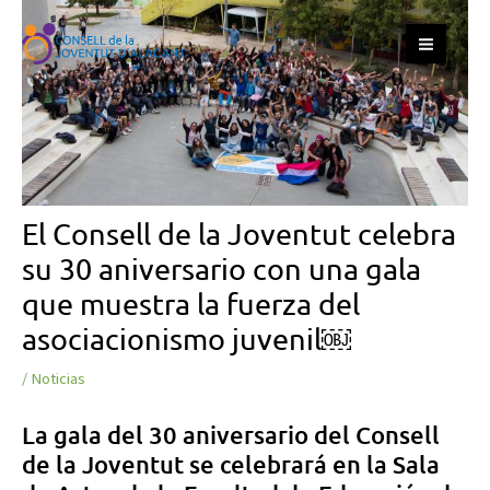
Ir
Navegación
S
MAIN
al
de
e
MEN
contenido
entradas
a
r
c
h
El Consell de la Joventut celebra
su 30 aniversario con una gala
que muestra la fuerza del
asociacionismo juvenil￼
/
Noticias
La gala del 30 aniversario del Consell
de la Joventut se celebrará en la Sala