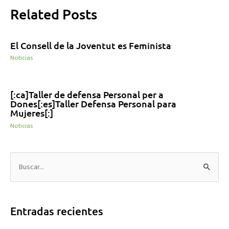
Related Posts
El Consell de la Joventut es Feminista
Noticias
[:ca]Taller de defensa Personal per a
Dones[:es]Taller Defensa Personal para
Mujeres[:]
Noticias
B
u
s
Entradas recientes
c
a