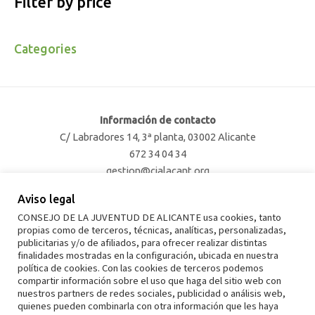
Filter by price
Categories
Información de contacto
C/ Labradores 14, 3ª planta, 03002 Alicante
672 34 04 34
gestion@cjalacant.org
Aviso legal
Facebook
Twitter
Instagram
TikTok
CONSEJO DE LA JUVENTUD DE ALICANTE usa cookies, tanto
propias como de terceros, técnicas, analíticas, personalizadas,
publicitarias y/o de afiliados, para ofrecer realizar distintas
finalidades mostradas en la configuración, ubicada en nuestra
política de cookies. Con las cookies de terceros podemos
Aviso legal
compartir información sobre el uso que haga del sitio web con
nuestros partners de redes sociales, publicidad o análisis web,
Política de privacidad
quienes pueden combinarla con otra información que les haya