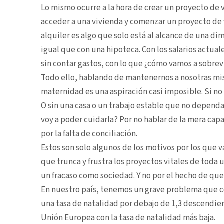
Lo mismo ocurre a la hora de crear un proyecto de 
acceder a una vivienda y comenzar un proyecto de 
alquiler es algo que solo está al alcance de una di
igual que con una hipoteca. Con los salarios actua
sin contar gastos, con lo que ¿cómo vamos a sobrev
Todo ello, hablando de mantenernos a nosotras mi
maternidad es una aspiración casi imposible. Si no
O sin una casa o un trabajo estable que no depend
voy a poder cuidarla? Por no hablar de la mera cap
por la falta de conciliación.
Estos son solo algunos de los motivos por los que
que trunca y frustra los proyectos vitales de toda
un fracaso como sociedad. Y no por el hecho de quer
En nuestro país, tenemos un grave problema que con
una tasa de natalidad por debajo de 1,3 descendien
Unión Europea con la tasa de natalidad más baja.