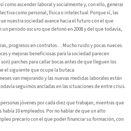
 así como ascender laboral y socialmente y, con ello, generar
ctiva como personal, física o intelectual. Porque sí, las
ue nuestra sociedad avance hacia el futuro con el que
 un periodo oscuro que detonó en 2008 y del que todavía,
ras, progresos en contratos… Mucho ruido y pocas nueces.
es y mejoras beneficiosas para la sociedad parecen
 son) parches para callar bocas antes de que lleguen los
e el siguiente que ocupe la butaca.
 meses van mejorando y las nuevas medidas laborales están
odavía seguimos ancladas en las situaciones de entre crisis.
personas jóvenes por cada diez que trabajan, mientras que
es había 10 empleados. Por no hablar de que un alto
leo precario con el que poder financiar su formación, con