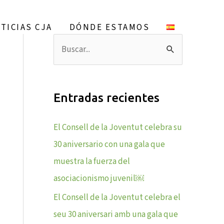
S
e
TICIAS CJA
DÓNDE ESTAMOS
a
B
r
u
c
s
h
Entradas recientes
c
a
El Consell de la Joventut celebra su
r
30 aniversario con una gala que
p
muestra la fuerza del
o
asociacionismo juvenil￼
r
El Consell de la Joventut celebra el
:
seu 30 aniversari amb una gala que