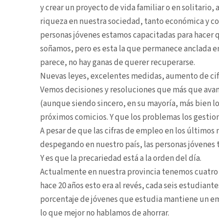
y crear un proyecto de vida familiar o en solitario,
riqueza en nuestra sociedad, tanto económica y cole
personas jóvenes estamos capacitadas para hacer q
soñamos, pero es esta la que permanece anclada en
parece, no hay ganas de querer recuperarse.
Nuevas leyes, excelentes medidas, aumento de cif
Vemos decisiones y resoluciones que más que avanc
(aunque siendo sincero, en su mayoría, más bien lo
próximos comicios. Y que los problemas los gestion
A pesar de que las cifras de empleo en los últimos
despegando en nuestro país, las personas jóvenes t
Y es que la precariedad está a la orden del día.
Actualmente en nuestra provincia tenemos cuatro 
hace 20 años esto era al revés, cada seis estudiant
porcentaje de jóvenes que estudia mantiene un emp
lo que mejor no hablamos de ahorrar.