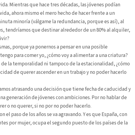
vida. Mientras que hace tres décadas, las jóvenes podían
vida, ahora mismo el mero hecho de hacer frente a un
minuta minoría (válgame la redundancia, porque es así), al
les, tendríamos que destinar alrededor de un 80% al alquiler,
ivir?
smas, porque ya ponernos a pensar en una posible
 tengo para comer yo, ¿cómo voy a alimentar a una criatura?
a de la temporalidad ni tampoco de la estacionalidad, ¿cómo
acidad de querer ascender en un trabajo y no poder hacerlo
 vamos atrasando una decisión que tiene fecha de caducidad y
 una generación de jóvenes con ambiciones. Por no hablar de
er o no querer, si no por no poder hacerlo.
 el paso de los años se va agravando. Y es que España, con
tes por mujer, ocupa el segundo puesto de los países de la