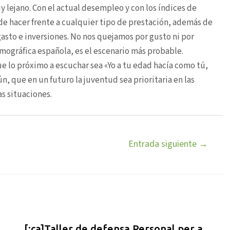
 lejano. Con el actual desempleo y con los índices de
 de hacer frente a cualquier tipo de prestación, además de
r gasto e inversiones. No nos quejamos por gusto ni por
ográfica española, es el escenario más probable.
e lo próximo a escuchar sea «Yo a tu edad hacía como tú,
n, que en un futuro la juventud sea prioritaria en las
as situaciones.
Entrada siguiente
→
[:ca]Taller de defensa Personal per a