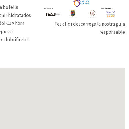
a botella
enir hidratades
 del CJA hem
Fes clic i descarrega la nostra guia
egura i
responsable
 i lubrificant