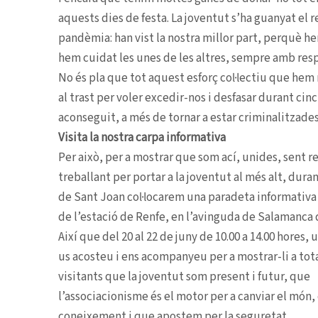
aquests dies de festa. La joventut s’ha guanyat el 
pandèmia: han vist la nostra millor part, perquè 
hem cuidat les unes de les altres, sempre amb resp
No és pla que tot aquest esforç col·lectiu que hem 
al trast per voler excedir-nos i desfasar durant ci
aconseguit, a més de tornar a estar criminalitzades
Visita la nostra carpa informativa
Per això, per a mostrar que som ací, unides, sent r
treballant per portar a la joventut al més alt, dura
de Sant Joan col·locarem una paradeta informativa 
de l’estació de Renfe, en l’avinguda de Salamanca 
Així que del 20 al 22 de juny de 10.00 a 14.00 hores
us acosteu i ens acompanyeu per a mostrar-li a tota 
visitants que la joventut som present i futur, que
l’associacionisme és el motor per a canviar el mó
coneixement i que apostem per la seguretat.