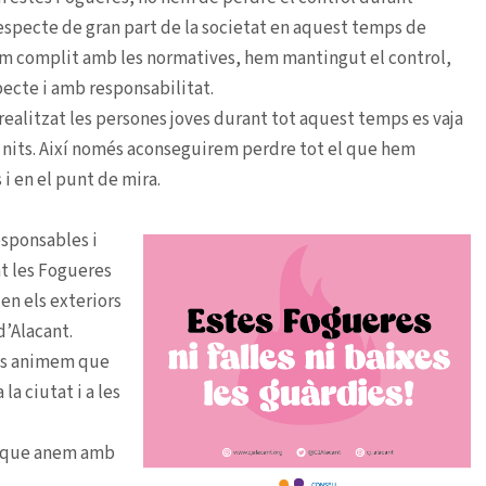
respecte de gran part de la societat en aquest temps de
hem complit amb les normatives, hem mantingut el control,
ecte i amb responsabilitat.
realitzat les persones joves durant tot aquest temps es vaja
nc nits. Així només aconseguirem perdre tot el que hem
 i en el punt de mira.
esponsables i
nt les Fogueres
en els exteriors
d’Alacant.
, us animem que
la ciutat i a les
n, que anem amb