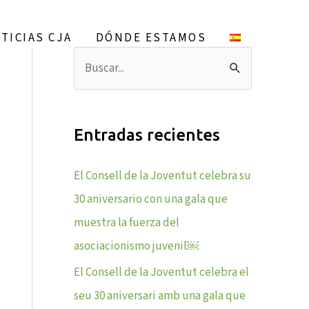
S
e
TICIAS CJA
DÓNDE ESTAMOS
a
B
r
u
c
s
h
Entradas recientes
c
a
El Consell de la Joventut celebra su
r
30 aniversario con una gala que
p
muestra la fuerza del
o
asociacionismo juvenil￼
r
El Consell de la Joventut celebra el
:
seu 30 aniversari amb una gala que