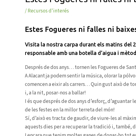
/
Recursos d'interés
Estes Fogueres ni falles ni baixe
Visita la nostra carpa durant els matins del 2
responsable amb una botella d’aigua i mètod
Després de dos anys… tornen les Fogueres de Sant
A Alacant ja podem sentir la música, olorar la pólv
comencen a eixir als carrers… Quin gust això de torna
i, a la nit, posar-nos a ballar!
I és que després de dos anys d’esforç, d’aguantar l
de les festes en la millor terreta del món!
Sí, d’això es tracta: de gaudir, de viure-les al màxi
aquests dies per a recuperar la tradició i, també, 
I encara que tenim moltes ganes de donar-ho tot e