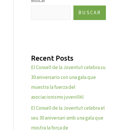
Buscar
BUSCAR
Recent Posts
El Consell de la Joventut celebra su
30 aniversario con una gala que
muestra la fuerza del
asociacionismo juvenil￼
El Consell de la Joventut celebra el
seu 30 aniversari amb una gala que
mostra la força de