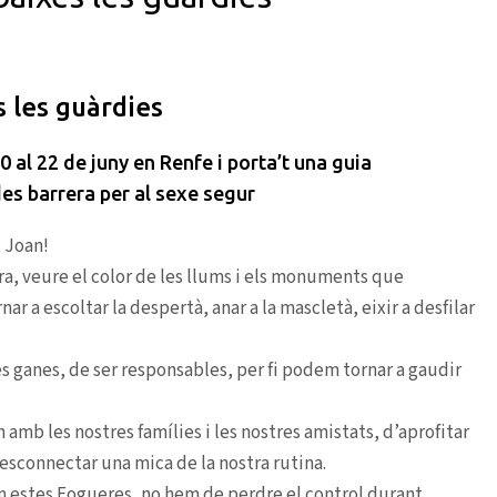
s les guàrdies
0 al 22 de juny en Renfe i porta’t una guia
es barrera per al sexe segur
 Joan!
ora, veure el color de les llums i els monuments que
r a escoltar la despertà, anar a la mascletà, eixir a desfilar
es ganes, de ser responsables, per fi podem tornar a gaudir
m amb les nostres famílies i les nostres amistats, d’aprofitar
desconnectar una mica de la nostra rutina.
n estes Fogueres, no hem de perdre el control durant