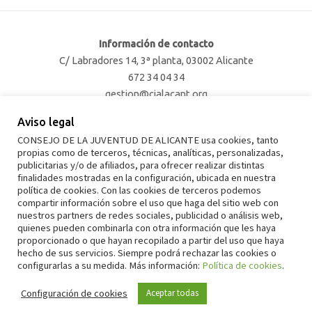
Información de contacto
C/ Labradores 14, 3ª planta, 03002 Alicante
672 34 04 34
gestion@cjalacant.org
Aviso legal
Facebook
Twitter
Instagram
TikTok
CONSEJO DE LA JUVENTUD DE ALICANTE usa cookies, tanto
propias como de terceros, técnicas, analíticas, personalizadas,
publicitarias y/o de afiliados, para ofrecer realizar distintas
finalidades mostradas en la configuración, ubicada en nuestra
política de cookies. Con las cookies de terceros podemos
Aviso legal
compartir información sobre el uso que haga del sitio web con
nuestros partners de redes sociales, publicidad o análisis web,
Política de privacidad
quienes pueden combinarla con otra información que les haya
proporcionado o que hayan recopilado a partir del uso que haya
Política de cookies
hecho de sus servicios. Siempre podrá rechazar las cookies o
configurarlas a su medida. Más información:
Política de cookies
.
Copyright © 2026 Consell de la Joventut d'Alacant
Configuración de cookies
Aceptar todas