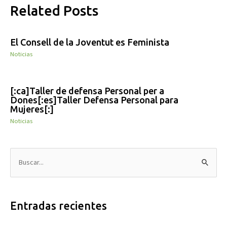
Related Posts
El Consell de la Joventut es Feminista
Noticias
[:ca]Taller de defensa Personal per a
Dones[:es]Taller Defensa Personal para
Mujeres[:]
Noticias
B
u
s
Entradas recientes
c
a