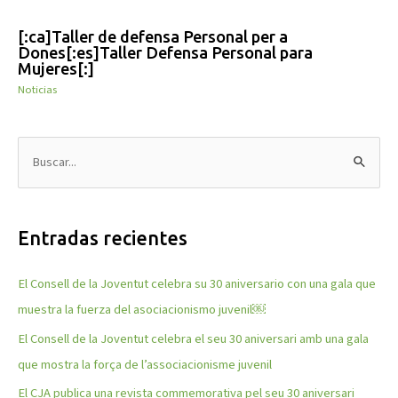
[:ca]Taller de defensa Personal per a
Dones[:es]Taller Defensa Personal para
Mujeres[:]
Noticias
B
u
s
Entradas recientes
c
a
El Consell de la Joventut celebra su 30 aniversario con una gala que
r
muestra la fuerza del asociacionismo juvenil￼
p
El Consell de la Joventut celebra el seu 30 aniversari amb una gala
o
que mostra la força de l’associacionisme juvenil
r
El CJA publica una revista commemorativa pel seu 30 aniversari
: