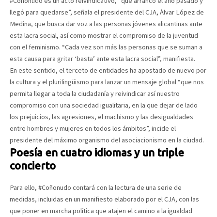
#Coñonudo es un acto reivindicativo, “que arrancó el año pasado y
llegó para quedarse”, señala el presidente del CJA, Àlvar López de
Medina, que busca dar voz a las personas jóvenes alicantinas ante
esta lacra social, así como mostrar el compromiso de la juventud
con el feminismo. “Cada vez son más las personas que se suman a
esta causa para gritar ‘basta’ ante esta lacra social”, manifiesta.
En este sentido, el terceto de entidades ha apostado de nuevo por
la cultura y el plurilingüismo para lanzar un mensaje global “que nos
permita llegar a toda la ciudadanía y reivindicar así nuestro
compromiso con una sociedad igualitaria, en la que dejar de lado
los prejuicios, las agresiones, el machismo y las desigualdades
entre hombres y mujeres en todos los ámbitos”, incide el
presidente del máximo organismo del asociacionismo en la ciudad.
Poesía en cuatro idiomas y un triple
concierto
Para ello, #Coñonudo contará con la lectura de una serie de
medidas, incluidas en un manifiesto elaborado por el CJA, con las
que poner en marcha política que atajen el camino a la igualdad