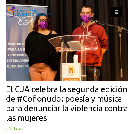
Ir
Navegación
S
MAIN
al
de
e
MEN
contenido
entradas
a
r
c
h
El CJA celebra la segunda edición
de #Coñonudo: poesía y música
para denunciar la violencia contra
las mujeres
/
Noticias